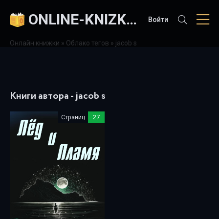
ONLINE-KNIZKI.COM
Войти
Онлайн книжки
»
Облако тегов
» jacob s
Книги автора - jacob s
Страниц
27