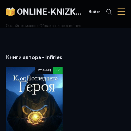
ONLINE-KNIZKI.COM
Войти
Онлайн книжки
»
Облако тегов
» infiries
Книги автора - infiries
Страниц
17