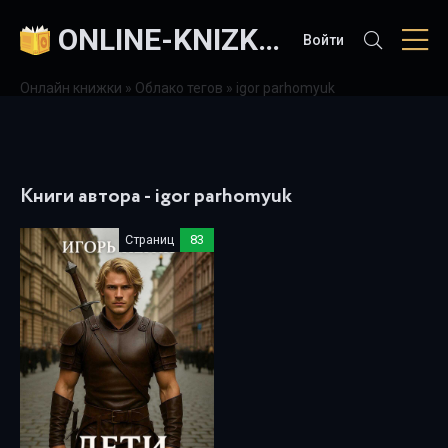
ONLINE-KNIZKI.COM
Войти
Онлайн книжки
»
Облако тегов
» igor parhomyuk
Книги автора - igor parhomyuk
Страниц
83