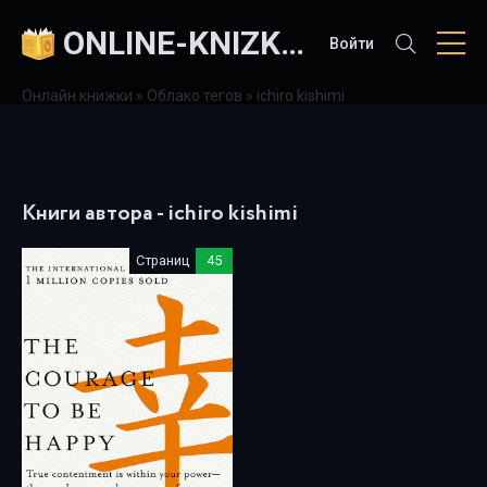
ONLINE-KNIZKI.COM
Войти
Онлайн книжки
»
Облако тегов
» ichiro kishimi
Книги автора - ichiro kishimi
Страниц
45