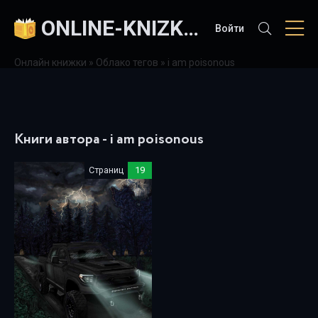
ONLINE-KNIZKI.COM
Войти
Онлайн книжки
»
Облако тегов
» i am poisonous
Книги автора - i am poisonous
Страниц
19