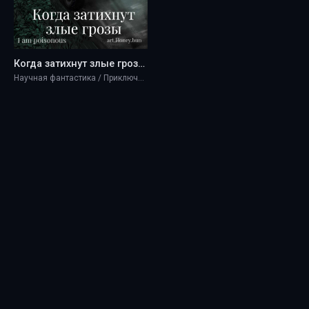
Когда затихнут злые грозы - I am poisonous
Научная фантастика / Приключение / Разная литература