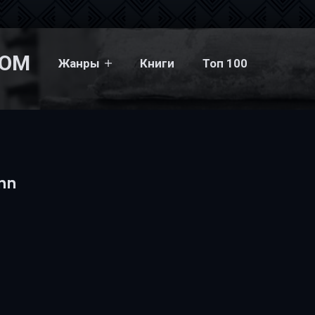
COM
Жанры
Книги
Топ 100
enn