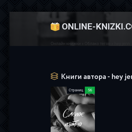
ONLINE-KNIZKI.
Онлайн книжки
»
Облако тегов
» hey jenn
Книги автора - hey j
Страниц
56