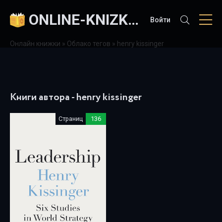
ONLINE-KNIZKI.COM
Войти
Онлайн книжки
»
Облако тегов
» henry kissinger
Книги автора - henry kissinger
Страниц
136