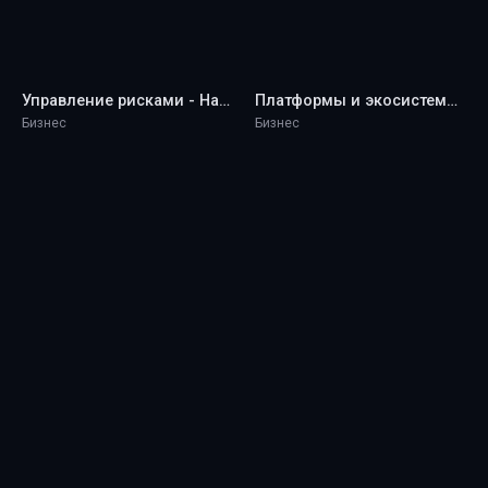
Управление рисками - Harvard Business Review (HBR)
Платформы и экосистемы - Harvard Business Review (HBR)
Бизнес
Бизнес