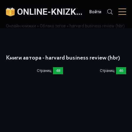
ONLINE-KNIZKI.COM
Войти
Онлайн книжки
»
Облако тегов
» harvard business review (hbr)
Книги автора - harvard business review (hbr)
Страниц
48
Страниц
46