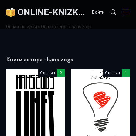
ONLINE-KNIZKI.COM
Войти
Онлайн книжки
»
Облако тегов
» hans zogs
Книги автора - hans zogs
Страниц
2
Страниц
1