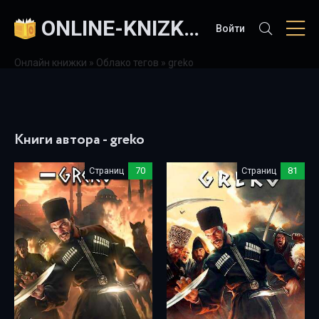
ONLINE-KNIZKI.COM
Войти
Онлайн книжки
»
Облако тегов
» greko
Книги автора - greko
Страниц
70
Страниц
81