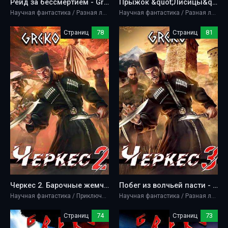
Рейд за бессмертием - Greko
Прыжок &quot;Лисицы&quot; - Greko
Научная фантастика / Разная литература
Научная фантастика / Разная литература
Страниц
78
Страниц
81
Черкес 2. Барочные жемчужины Новороссии - Greko
Побег из волчьей пасти - Greko
Научная фантастика / Приключение
Научная фантастика / Разная литература
Страниц
74
Страниц
73