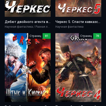
Дебют двойного агента в Стамбуле - Greko
Черкес 5. Спасти кавказского пленника - Greko
Научная фантастика / Разная литература
Научная фантастика
Страниц
81
Страниц
78