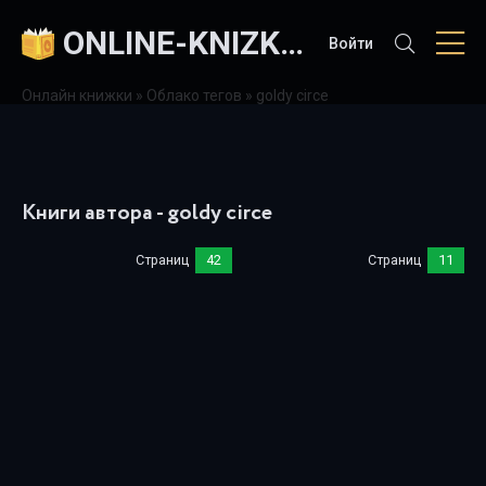
ONLINE-KNIZKI.COM
Войти
Онлайн книжки
»
Облако тегов
» goldy circe
Книги автора - goldy circe
Страниц
42
Страниц
11