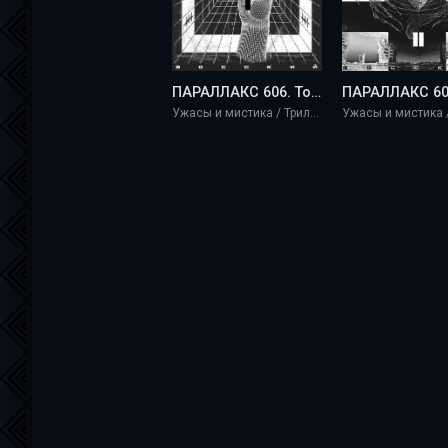
ПАРАЛЛАКС 606. Том I - Ganymede Eossky
Ужасы и мистика / Триллеры / Научная фантастика