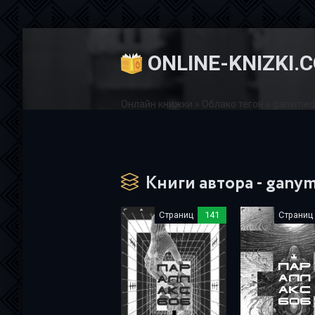
ONLINE-KNIZKI.
Онлайн книжки
»
Облако тегов
» ganymed
Книги автора - gany
Страниц
141
Страниц