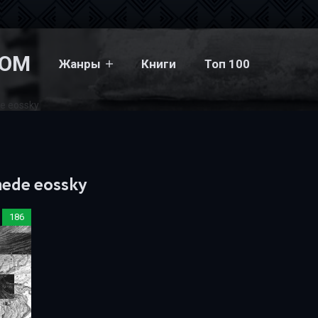
COM
Жанры
Книги
Топ 100
e eossky
mede eossky
186