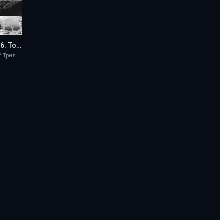
ПАРАЛЛАКС 606. Том II - Ganymede Eossky
Ужасы и мистика / Триллеры / Научная фантастика