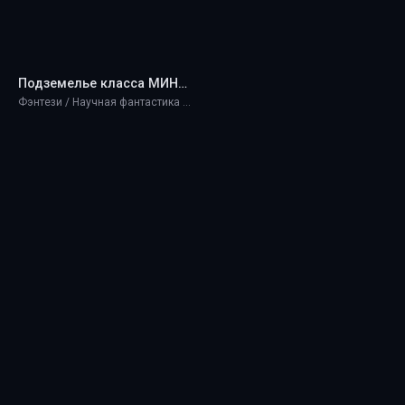
Подземелье класса МИНИ - GammaD9
Фэнтези / Научная фантастика / Разная литература