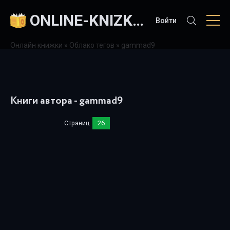
ONLINE-KNIZKI.COM
Войти
Онлайн книжки
»
Облако тегов
» gammad9
Книги автора - gammad9
Страниц
26