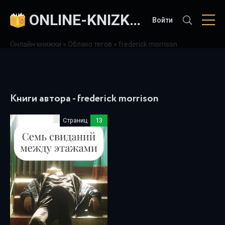
ONLINE-KNIZKI.COM
Войти
Онлайн книжки
»
Облако тегов
» frederick morrison
Книги автора - frederick morrison
Страниц
13