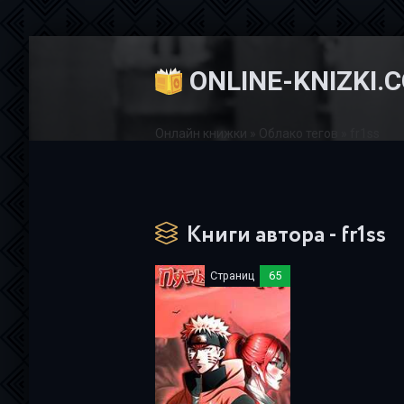
ONLINE-KNIZKI.
Онлайн книжки
»
Облако тегов
» fr1ss
Книги автора - fr1ss
Страниц
65