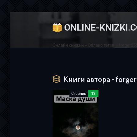
ONLINE-KNIZKI.
Онлайн книжки
»
Облако тегов
» forger55
Книги автора - forge
Страниц
13