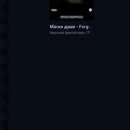
Маска души - Forger55555
Научная фантастика / Разная литература / Фэнтези