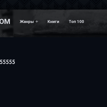
COM
Жанры
Книги
Топ 100
555
r55555