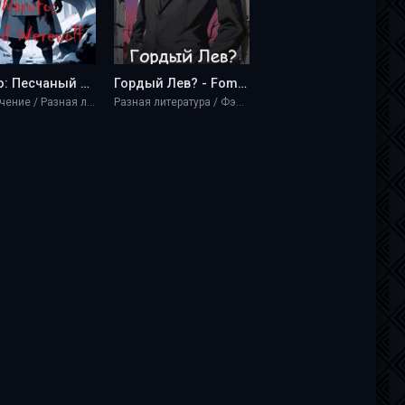
Наруто: Песчаный оборотень - Fomcka2108
Гордый Лев? - Fomcka2108
Приключение / Разная литература / Фэнтези
Разная литература / Фэнтези / Научная фантастика