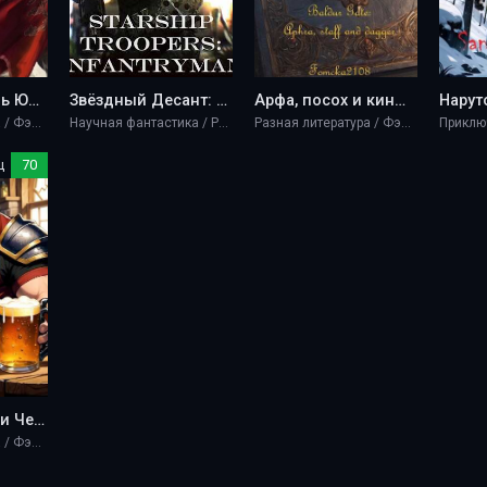
Легенда о Гуань Юй - Fomcka2108
Звёздный Десант: Пехотинец - Fomcka2108
Арфа, посох и кинжал - Fomcka2108
Разная литература / Фэнтези
Научная фантастика / Разная литература
Разная литература / Фэнтези
ц
70
Warcraft: Пиво и Честь - Fomcka2108
Разная литература / Фэнтези