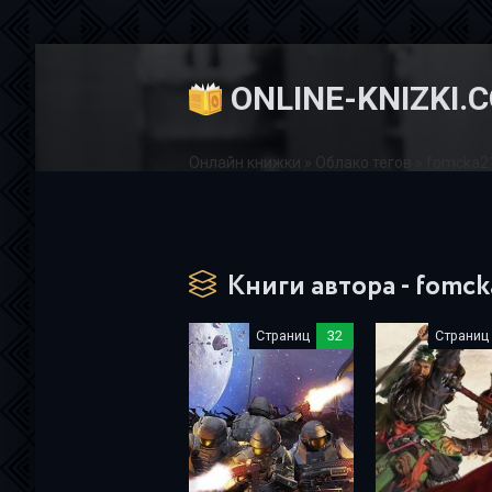
ONLINE-KNIZKI.
Онлайн книжки
»
Облако тегов
» fomcka2
Книги автора - fomc
Страниц
32
Страниц