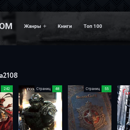
COM
Жанры
Книги
Топ 100
108
ka2108
242
Страниц
48
Страниц
55