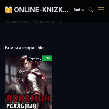
ONLINE-KNIZKI.COM
Войти
Онлайн книжки
»
Облако тегов
» fiks
Книги автора - fiks
Страниц
536