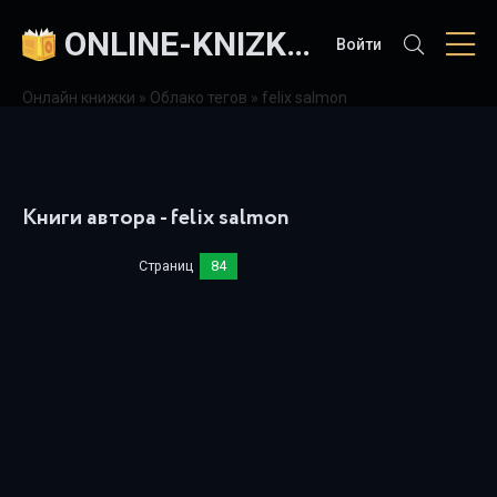
ONLINE-KNIZKI.COM
Войти
Онлайн книжки
»
Облако тегов
» felix salmon
Книги автора - felix salmon
Страниц
84