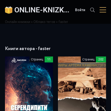
ONLINE-KNIZKI.COM
Войти
Онлайн книжки
»
Облако тегов
» faster
Книги автора - faster
Страниц
11
Страниц
202