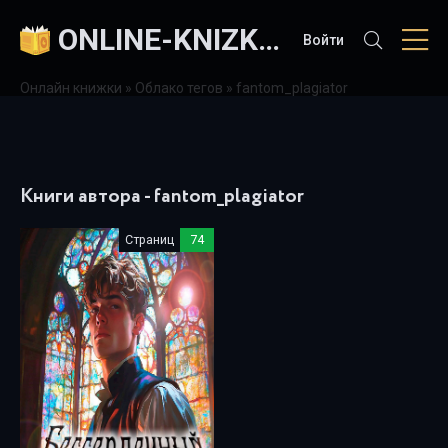
ONLINE-KNIZKI.COM
Войти
Онлайн книжки
»
Облако тегов
» fantom_plagiator
Книги автора - fantom_plagiator
Страниц
74