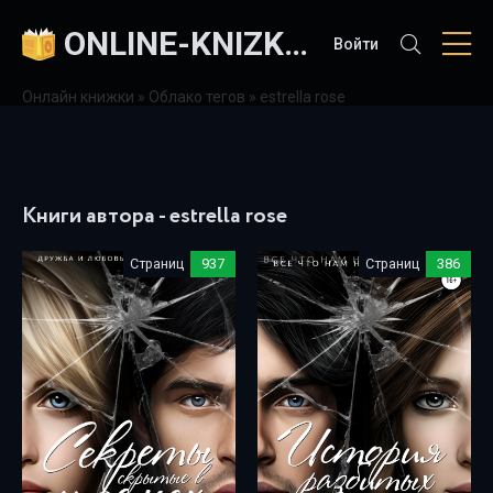
ONLINE-KNIZKI.COM
Войти
Онлайн книжки
»
Облако тегов
» estrella rose
Книги автора - estrella rose
Страниц
937
Страниц
386