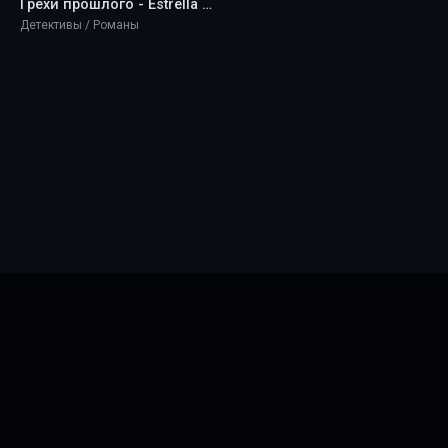
Грехи прошлого - Estrella Rose
Детективы / Романы
Главная
Новинки
ТОП 100
Правообладателям