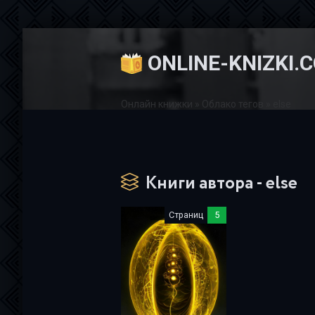
ONLINE-KNIZKI.
Онлайн книжки
»
Облако тегов
» else
Книги автора - else
Страниц
5