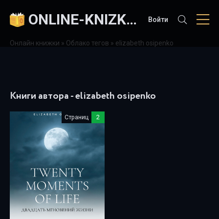
ONLINE-KNIZKI.COM
Войти
Онлайн книжки
»
Облако тегов
» elizabeth osipenko
Книги автора - elizabeth osipenko
Страниц
2