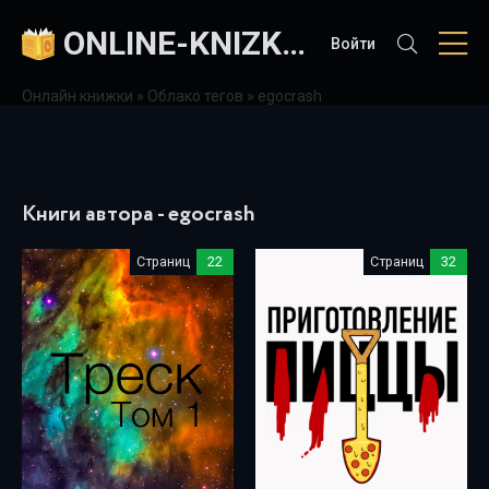
ONLINE-KNIZKI.COM
Войти
Онлайн книжки
»
Облако тегов
» egocrash
Книги автора - egocrash
Страниц
22
Страниц
32