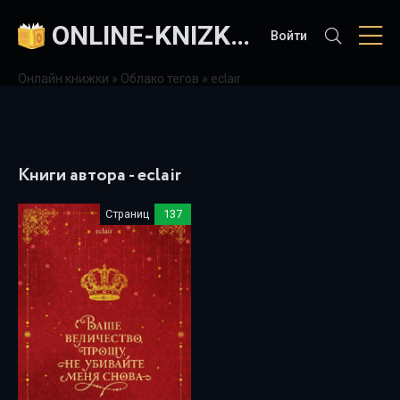
ONLINE-KNIZKI.COM
Войти
Онлайн книжки
»
Облако тегов
» eclair
Книги автора - eclair
Страниц
137