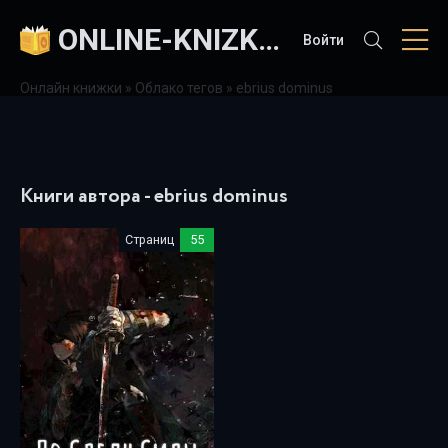
ONLINE-KNIZKI.COM
Войти
Онлайн книжки
»
Облако тегов
» ebrius dominus
Книги автора - ebrius dominus
Страниц
55