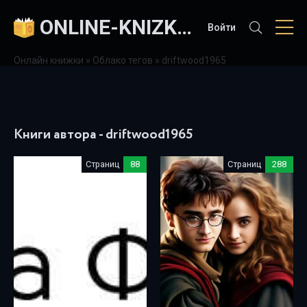
ONLINE-KNIZKI.COM
Войти
Онлайн книжки
»
Облако тегов
» driftwood1965
Книги автора - driftwood1965
Страниц
88
Страниц
288