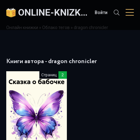
ONLINE-KNIZKI.COM
Войти
Онлайн книжки
»
Облако тегов
» dragon chronicler
Книги автора - dragon chronicler
Страниц
2