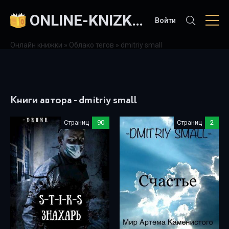
ONLINE-KNIZKI.COM
Войти
Онлайн книжки
»
Облако тегов
» dmitriy small
Книги автора - dmitriy small
Страниц
90
Страниц
2