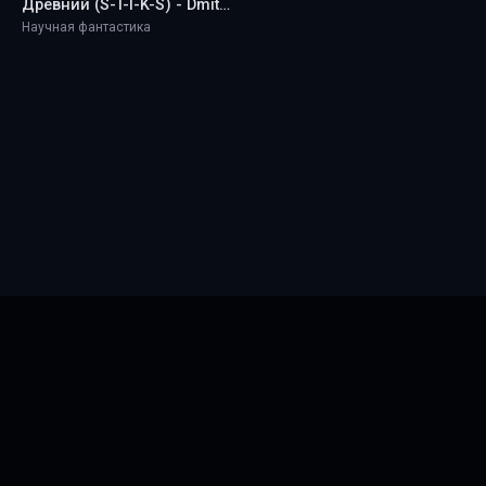
Древний (S-T-I-K-S) - Dmitriy Small
Научная фантастика
Главная
Новинки
ТОП 100
Правообладателям