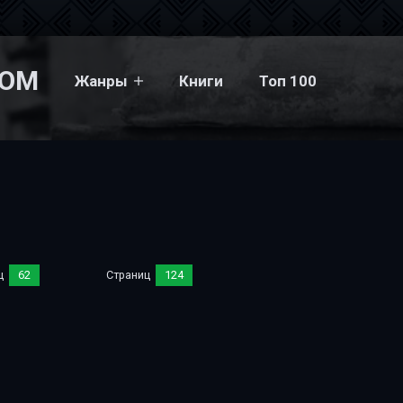
COM
Жанры
Книги
Топ 100
ц
62
Страниц
124