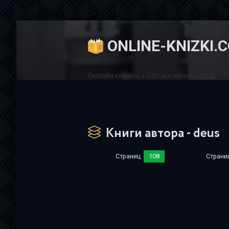
ONLINE-KNIZKI.
Онлайн книжки
»
Облако тегов
» deus
Книги автора - deus
Страниц
108
Страни