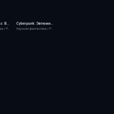
The Elder Scrolls: Возвышение 2 - Deus
Cyberpunk: Эвтюмия - Deus
Научная фантастика / Разная литература / Фэнтези
Научная фантастика / Разная литература