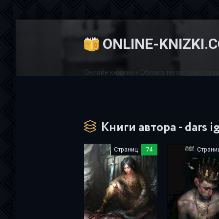
ONLINE-KNIZKI.
Онлайн книжки
»
Облако тегов
» dars igni
Книги автора - dars i
Страниц
74
Страни