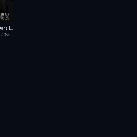
Раб Короны - Dars Ignison
Разная литература / Фэнтези