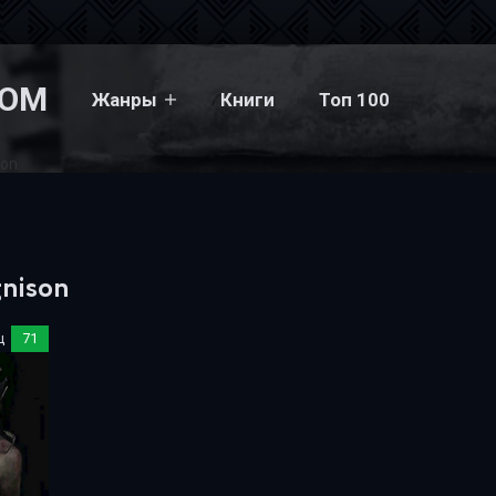
COM
Жанры
Книги
Топ 100
son
gnison
ц
71