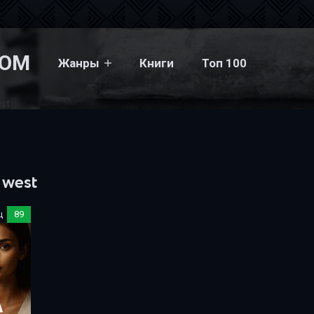
COM
Жанры
Книги
Топ 100
est
 west
ц
89