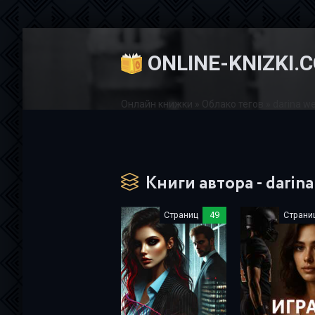
ONLINE-KNIZKI.
Онлайн книжки
»
Облако тегов
» darina w
Книги автора - darina
Страниц
49
Страни