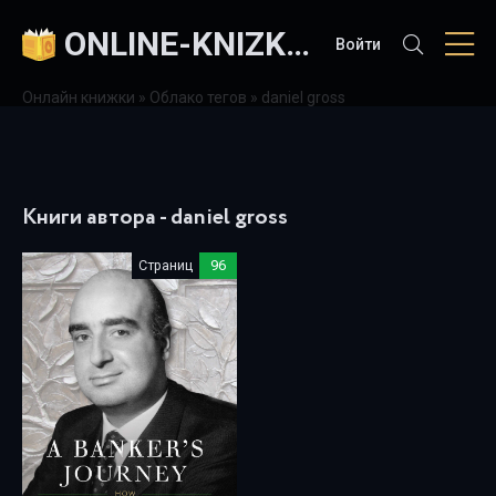
ONLINE-KNIZKI.COM
Войти
Онлайн книжки
»
Облако тегов
» daniel gross
Книги автора - daniel gross
Страниц
96