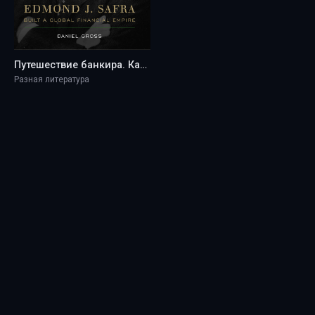
Путешествие банкира. Как Эдмонд Дж. Сафра построил глобальную финансовую империю - Daniel Gross
Разная литература