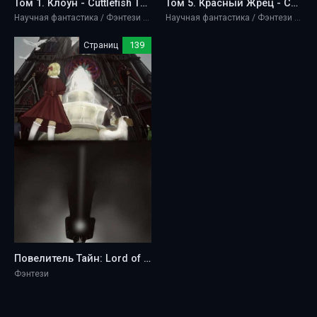
Том 1. Клоун - Cuttlefish That Loves Diving
Том 5. Красный Жрец - Cuttlefish That Loves Diving
Научная фантастика / Фэнтези / Ужасы и мистика
Научная фантастика / Фэнтези / Ужасы и мистика
Страниц
139
Повелитель Тайн: Lord of the Mysteries • 诡秘之主 - Cuttlefish That Loves Diving
Фэнтези