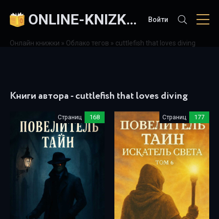
ONLINE-KNIZKI.COM
Войти
Онлайн книжки
»
Облако тегов
» cuttlefish that loves diving
Книги автора - cuttlefish that loves diving
Страниц
168
Страниц
177