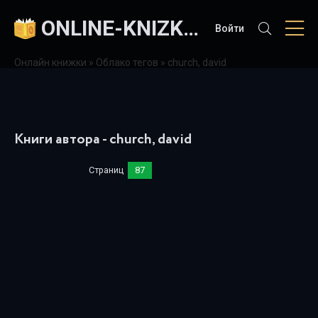
ONLINE-KNIZKI.COM
Войти
Онлайн книжки
»
Облако тегов
» church, david
Книги автора - church, david
Страниц
87