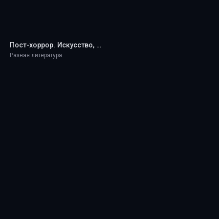
Пост-хоррор. Искусство, жанр и культурное возвышение - Church, David
Разная литература