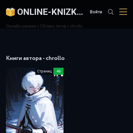
ONLINE-KNIZKI.COM
Войти
Онлайн книжки
»
Облако тегов
» chrollo
Книги автора - chrollo
Страниц
46