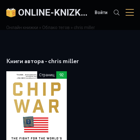
ONLINE-KNIZKI.COM
Войти
Онлайн книжки
»
Облако тегов
» chris miller
Книги автора - chris miller
Страниц
92