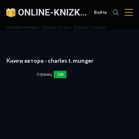
ONLINE-KNIZKI.COM
Войти
Онлайн книжки
»
Облако тегов
» charles t. munger
Книги автора - charles t. munger
Страниц
108