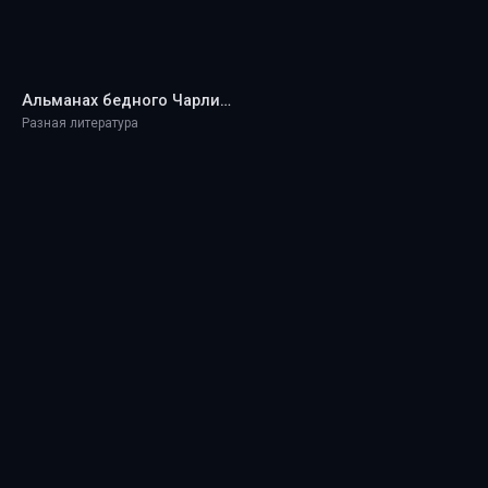
Альманах бедного Чарли. Остроумие и мудрость Чарльза Т. Мангера - Charles T. Munger
Разная литература