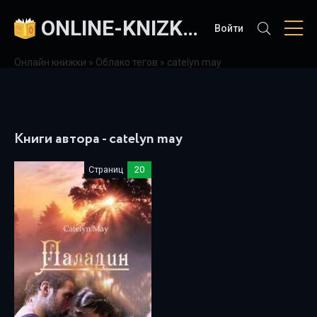
ONLINE-KNIZKI.COM
Войти
Онлайн книжки
»
Облако тегов
» catelyn may
Книги автора - catelyn may
Страниц
20