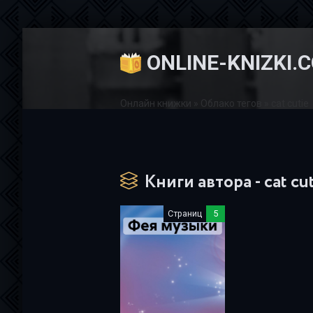
ONLINE-KNIZKI.
Онлайн книжки
»
Облако тегов
» cat cutie
Книги автора - cat cu
Страниц
5