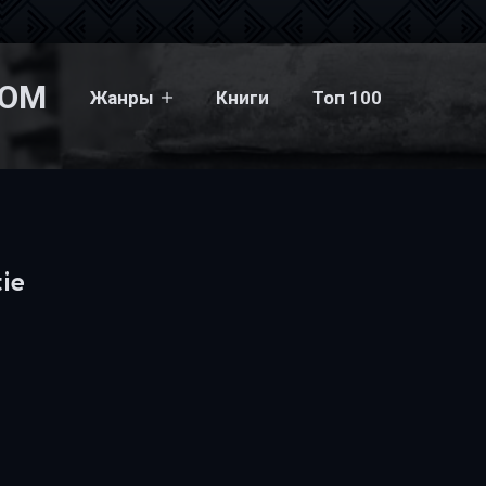
COM
Жанры
Книги
Топ 100
tie