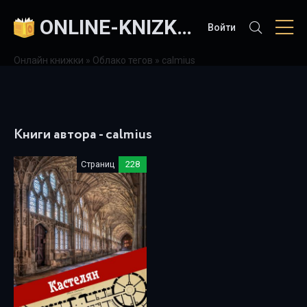
ONLINE-KNIZKI.COM
Войти
Онлайн книжки
»
Облако тегов
» calmius
Книги автора - calmius
Страниц
228