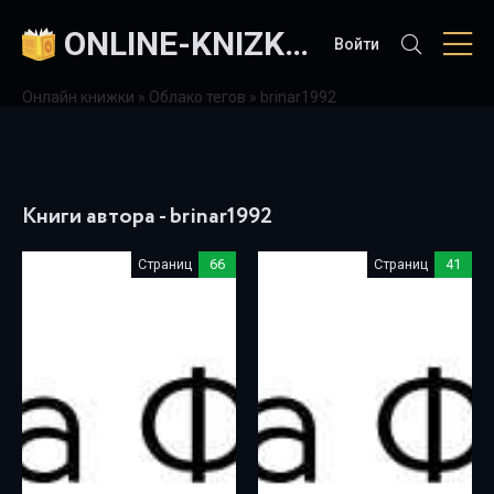
ONLINE-KNIZKI.COM
Войти
Онлайн книжки
»
Облако тегов
» brinar1992
Книги автора - brinar1992
Страниц
66
Страниц
41