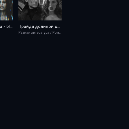
Королева Крика - blueberry marshmallow
Пройдя долиной смертной тени - blueberry marshmallow
Разная литература / Романы / Эротика