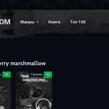
COM
Жанры
Книги
Топ 100
y marshmallow
erry marshmallow
ц
33
Страниц
30