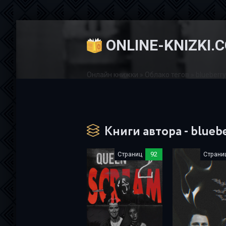
ONLINE-KNIZKI.
Онлайн книжки
»
Облако тегов
» blueberr
Книги автора - blueb
Страниц
92
Страни