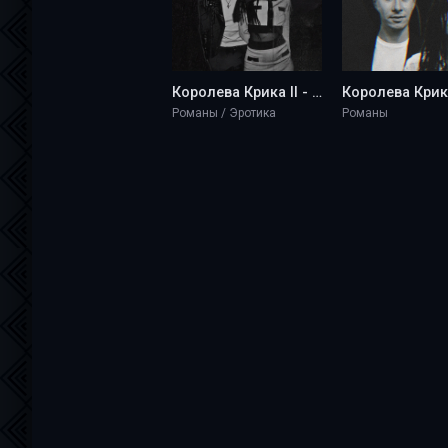
Королева Крика II - blueberry marshmallow
Романы / Эротика
Романы