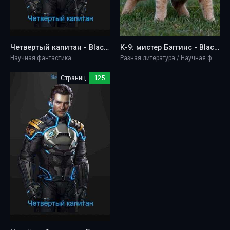
Четвертый капитан - BlackAvalon
К-9: мистер Бэггинс - BlackAvalon
Научная фантастика
Разная литература / Научная фантастика
Страниц
125