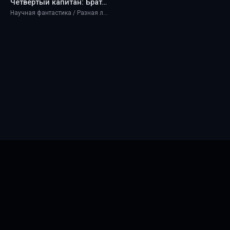
Четвёртый капитан: Братские узы - BlackAvalon
Научная фантастика / Разная литература
Главная
Новинки
ТОП 100
Правообладателям