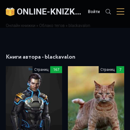
ONLINE-KNIZKI.COM
Войти
Онлайн книжки
»
Облако тегов
» blackavalon
Книги автора - blackavalon
Страниц
167
Страниц
7