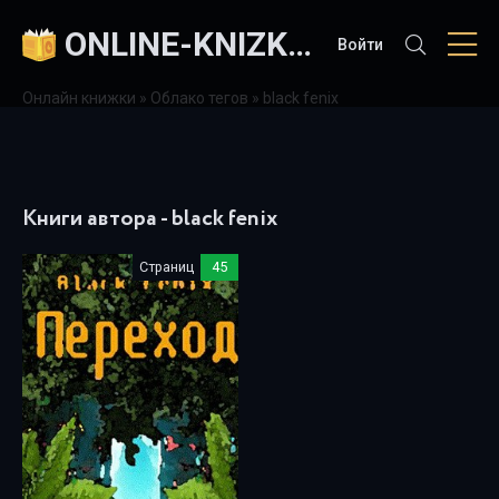
ONLINE-KNIZKI.COM
Войти
Онлайн книжки
»
Облако тегов
» black fenix
Книги автора - black fenix
Страниц
45