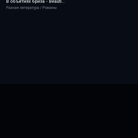
В объятиях бриза - Beautiful Paradise
Разная литература / Романы
Главная
Новинки
ТОП 100
Правообладателям