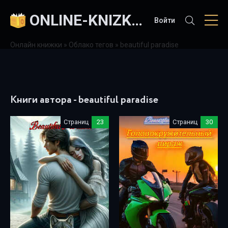
ONLINE-KNIZKI.COM
Войти
Онлайн книжки
»
Облако тегов
» beautiful paradise
Книги автора - beautiful paradise
Страниц
23
Страниц
30