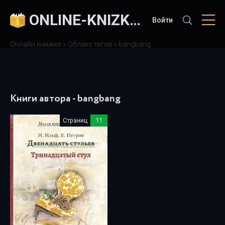
ONLINE-KNIZKI.COM
Войти
Онлайн книжки
»
Облако тегов
» bangbang
Книги автора - bangbang
Страниц
11