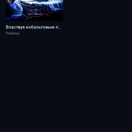
Властвуя кобальтовым пламенем - azumifl3r
Романы