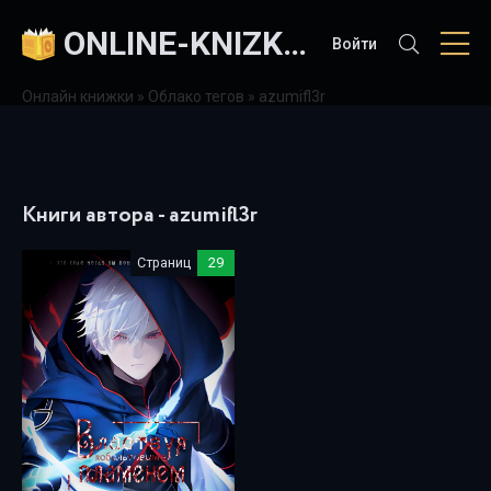
ONLINE-KNIZKI.COM
Войти
Онлайн книжки
»
Облако тегов
» azumifl3r
Книги автора - azumifl3r
Страниц
29