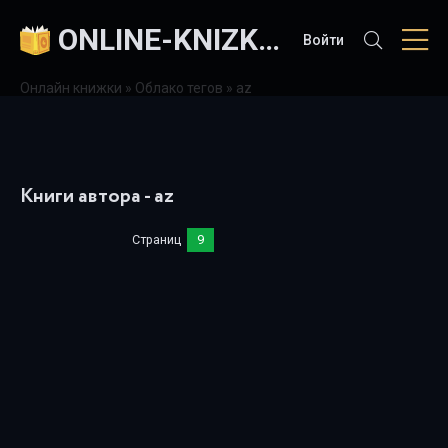
ONLINE-KNIZKI.COM
Войти
Онлайн книжки
»
Облако тегов
» az
Книги автора - az
Страниц
9